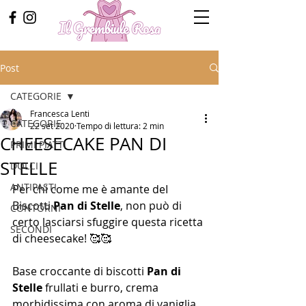
Post
CATEGORIE
Francesca Lenti
CATEGORIE
22 set 2020
Tempo di lettura: 2 min
CHEESECAKE PAN DI
PRIMI PIATTI
STELLE
DOLCI
ANTIPASTI
Per chi come me è amante deI 
Biscotti 
Pan di Stelle
, non può di 
CONTORNI
certo lasciarsi sfuggire questa ricetta 
SECONDI
di cheesecake! 🥰🥰
Base croccante di biscotti 
Pan di 
Stelle
 frullati e burro, crema 
morbidissima con aroma di vaniglia 