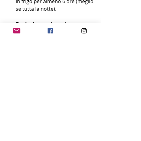
in frigo per almeno 6 ore (meglio 
se tutta la notte). 
Per la decorazione, ho 
semplicemente guarnito con 
dei ciuffi di panna montata e 
ho decorato con una 
sbriciolata di Oreo e degli Oreo 
poggiati sopra.😉😉
colazione
colazioneitaliana
ricettadelgiorno
ricettafacile
ricettaveloce
dolcedelgiorno
pandistelle
cheesecake
DOLCI