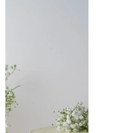
preparazione più versatili e classiche
della cucina, può infatti essere usato
sia in versione dolce che salata.