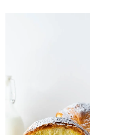
Ecco la ricetta del PLUMCAKE AL
CIOCCOLATO, semplicissimo e veloce
da preparare! 😍😍