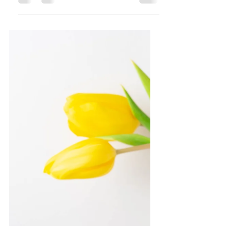
E da grandissima amante del gin...
potevo non fare una mia versione
della Cheesecake con ingrediente
principale il Gin?