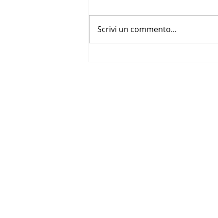
Scrivi un commento...
BABKA CON CREMA ALLA
NOCCIOLA E GRANELLA DI
NOCCIOLA