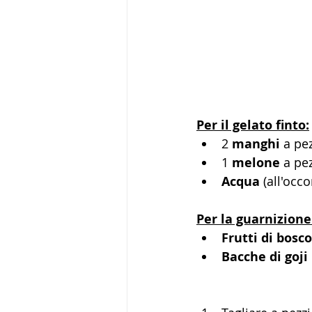
Per il gelato finto:
2 
manghi
 a pe
1 
melone
 a pe
Acqua
 (all'occ
Per la guarnizione
Frutti di bosco
Bacche di goji