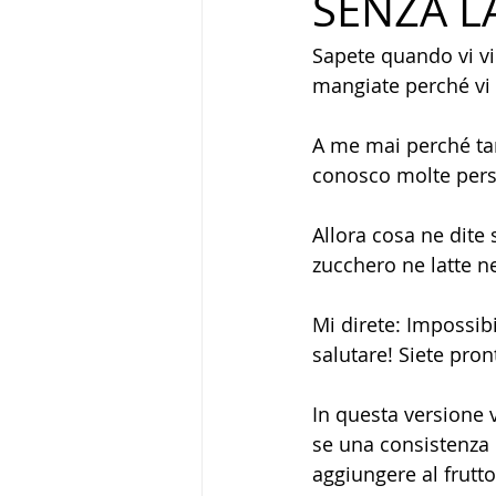
SENZA L
Sapete quando vi vi
mangiate perché vi 
A me mai perché tan
conosco molte pers
Allora cosa ne dite 
zucchero ne latte n
Mi direte: Impossib
salutare! Siete pront
In questa versione 
se una consistenza 
aggiungere al frutt