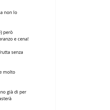
a non lo 
) però 
ranzo e cena! 
rutta senza 
e molto 
no già di per 
asterà 