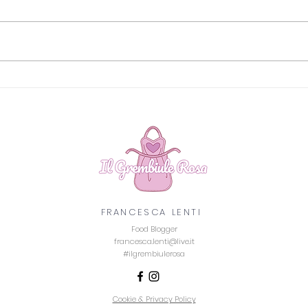
CHEESECAKE AL GIN
PLU
FRANCESCA LENTI
Food Blogger
francesca.lenti@live.it
#ilgrembiulerosa
Cookie & Privacy Policy