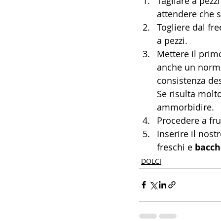
Tagliare a pezz
attendere che si
Togliere dal fre
a pezzi.
Mettere il prim
anche un normal
consistenza des
Se risulta molt
ammorbidire.
Procedere a frul
Inserire il nost
freschi e 
bacche
DOLCI