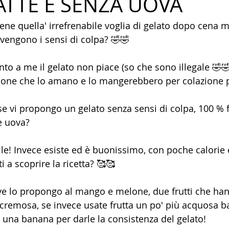
ATTE E SENZA UOVA
ene quella' irrefrenabile voglia di gelato dopo cena m
vengono i sensi di colpa? 🤣🤣
to a me il gelato non piace (so che sono illegale 🤣🤣
one che lo amano e lo mangerebbero per colazione p
se vi propongo un gelato senza sensi di colpa, 100 % f
e uova?
ile! Invece esiste ed è buonissimo, con poche calorie 
i a scoprire la ricetta? 🥰🥰
ve lo propongo al mango e melone, due frutti che han
cremosa, se invece usate frutta un po' più acquosa b
o una banana per darle la consistenza del gelato!