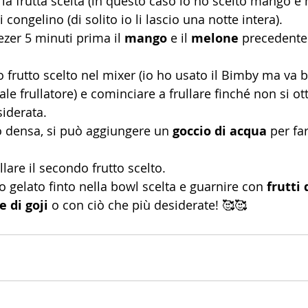
i la frutta scelta (in questo caso io ho scelto mango e
 congelino (di solito io li lascio una notte intera).
ezer 5 minuti prima il 
mango
 e il 
melone
 precedente
o frutto scelto nel mixer (io ho usato il Bimby ma va 
e frullatore) e cominciare a frullare finché non si ott
iderata.
o densa, si può aggiungere un 
goccio di acqua
 per far
lare il secondo frutto scelto.
ro gelato finto nella bowl scelta e guarnire con 
frutti 
 di goji
 o con ciò che più desiderate! 🥰🥰