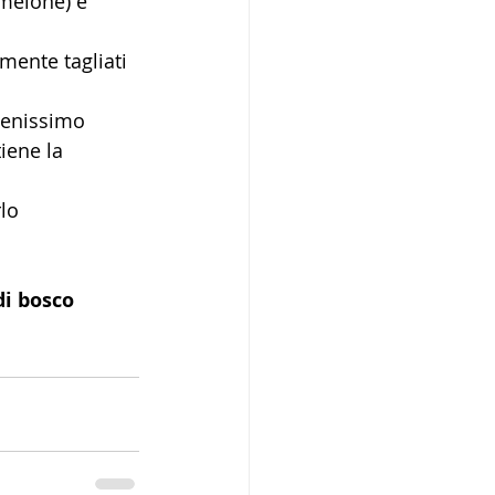
 melone) e 
mente tagliati 
benissimo 
iene la 
lo 
di bosco