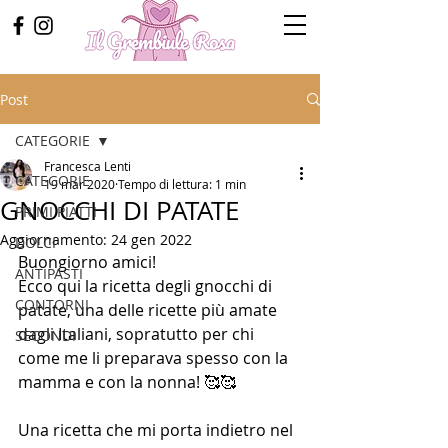
Post
CATEGORIE
Francesca Lenti
CATEGORIE
19 mar 2020
Tempo di lettura: 1 min
GNOCCHI DI PATATE
PRIMI PIATTI
Aggiornamento:
24 gen 2022
DOLCI
Buongiorno amici! 
ANTIPASTI
Ecco qui la ricetta degli gnocchi di 
CONTORNI
patate, una delle ricette più amate 
dagli Italiani, sopratutto per chi 
SECONDI
come me li preparava spesso con la 
mamma e con la nonna! 🥰🥰
Una ricetta che mi porta indietro nel 