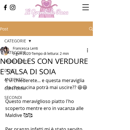
Post
CATEGORIE
Francesca Lenti
CATEGORIE
9 gen 2020
Tempo di lettura: 2 min
NOODLES CON VERDURE
PRIMI PIATTI
E SALSA DI SOIA
DOLCI
ANTIPASTI
E vi chiederete... e questa meraviglia 
da che cucina potrà mai uscire?? 😆😆
CONTORNI
SECONDI
Questo meraviglioso piatto l'ho 
scoperto mentre ero in vacanza alle 
Maldive 🥰🥰
Per pranzo infatti mi è stato servito 