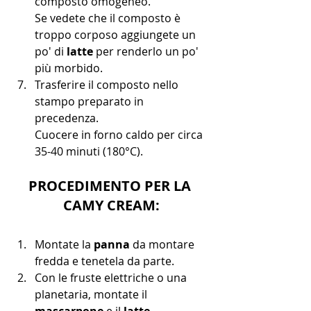
composto omogeneo.
Se vedete che il composto è 
troppo corposo aggiungete un 
po' di 
latte
 per renderlo un po' 
più morbido.
Trasferire il composto nello 
stampo preparato in 
precedenza.
Cuocere in forno caldo per circa 
35-40 minuti (180°C).
PROCEDIMENTO PER LA 
CAMY CREAM:
Montate la 
panna
 da montare 
fredda e tenetela da parte.
Con le fruste elettriche o una 
planetaria, montate il 
mascarpone
 e il 
latte 