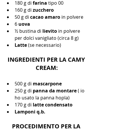
180 g di 
farina
 tipo 00 
160 g di 
zucchero 
50 g di 
cacao amaro
 in polvere 
6 
uova
½ bustina di 
lievito
 in polvere 
per dolci vanigliato (circa 8 g)
Latte
 (se necessario)
INGREDIENTI PER LA CAMY 
CREAM:
500 g di 
mascarpone
250 g di 
panna da montare 
( io 
ho usato la panna hopla)
170 g di 
latte condensato
Lamponi q.b.
PROCEDIMENTO PER LA 