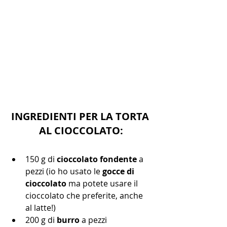
INGREDIENTI PER LA TORTA 
AL CIOCCOLATO:
150 g di 
cioccolato fondente
 a 
pezzi (io ho usato le 
gocce di 
cioccolato
 ma potete usare il 
cioccolato che preferite, anche 
al latte!)
200 g di 
burro
 a pezzi