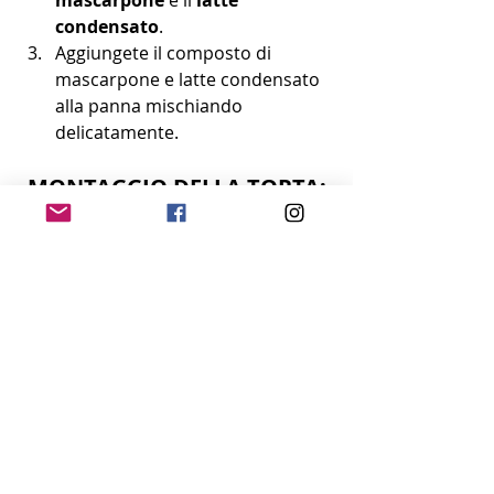
condensato
.
Aggiungete il composto di 
mascarpone e latte condensato 
alla panna mischiando 
delicatamente.
MONTAGGIO DELLA TORTA:
Una volta fredda, tagliare a metà 
la torta e farcirla con la Camy 
Cream ben fredda.
Guarnire anche la parte 
superiore e decorare con i 
lamponi
 o con la frutta che si 
desidera.
Vi è piaciuta la ricetta? Fatemi sapere 
cosa ne pensate qui sul Blog! 🥰🥰