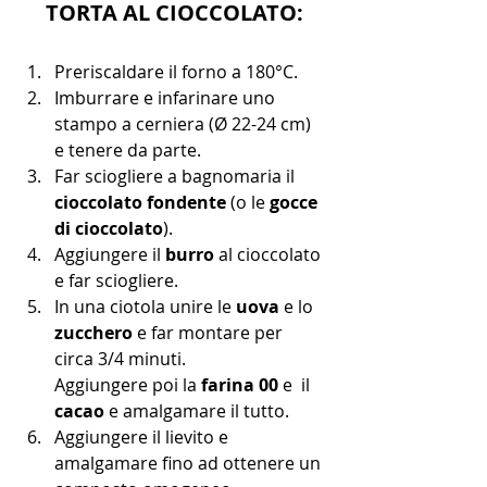
TORTA AL CIOCCOLATO:
Preriscaldare il forno a 180°C. 
Imburrare e infarinare uno 
stampo a cerniera (Ø 22-24 cm) 
e tenere da parte.
Far sciogliere a bagnomaria il 
cioccolato fondente 
(o le 
gocce 
di cioccolato
).
Aggiungere il 
burro
 al cioccolato 
e far sciogliere.
In una ciotola unire le 
uova
 e lo 
zucchero
 e far montare per 
circa 3/4 minuti.
Aggiungere poi la 
farina 00
 e  il 
cacao
 e amalgamare il tutto.
Aggiungere il lievito e 
amalgamare fino ad ottenere un 