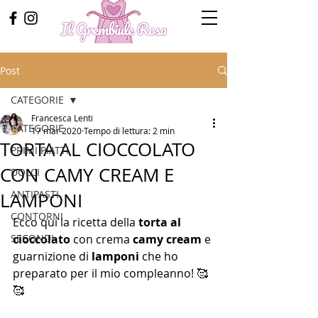
Post
CATEGORIE
Francesca Lenti
CATEGORIE
17 mar 2020
Tempo di lettura: 2 min
TORTA AL CIOCCOLATO
PRIMI PIATTI
CON CAMY CREAM E
DOLCI
ANTIPASTI
LAMPONI
CONTORNI
Ecco qui la ricetta della 
torta al 
SECONDI
cioccolato
 con crema 
camy cream
 e 
guarnizione di 
lamponi
 che ho 
preparato per il mio compleanno! 🥰
🥰