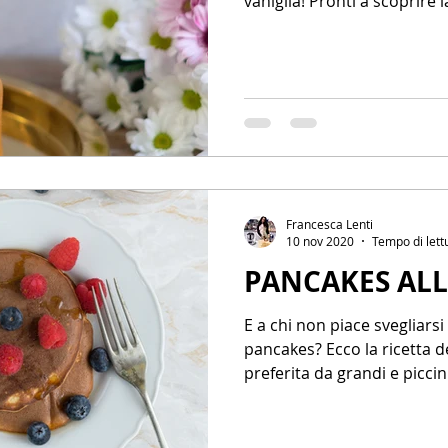
vaniglia! Pronti a scoprire l
Francesca Lenti
10 nov 2020
Tempo di lett
PANCAKES ALL
E a chi non piace svegliarsi
pancakes? Ecco la ricetta dei pancakes, la colazione
preferita da grandi e piccin