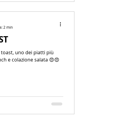
a: 2 min
ST
 toast, uno dei piatti più
nch e colazione salata 😍😍