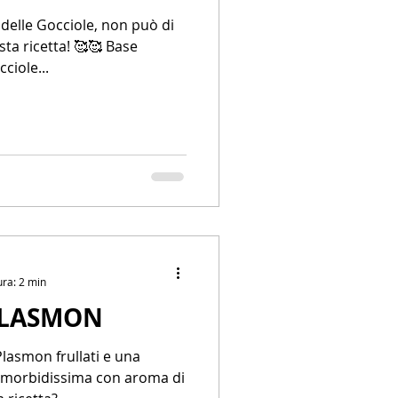
elle Gocciole, non può di
sta ricetta! 🥰🥰 Base
ciole...
ura: 2 min
PLASMON
Plasmon frullati e una
 morbidissima con aroma di