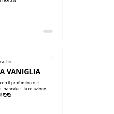
a ricetta?
ura: 1 min
A VANIGLIA
 con il profumino dei
i! 🥰🥰